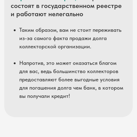
Официальная информация
Общество с ограниченной ответственностью
Профессиональная коллекторская организация
«ГНК-ИНВЕСТ»
Юридический адрес: 426003, Удмуртская
Республика, г. Ижевск, ул. Красноармейская,
д. 61, оф. 27
Тел: +7(3412)908-423, 8-800-234-46-96
Электронная почта: 908423@gnk18.ru
Получатель:
ООО ПКО «ГНК-Инвест»
ИНН: 1841013546
КПП: 184101001
Банк получателя: Башкирское отделение №
8598 ПАО Сбербанк г.Ижевск
БИК: 048073601