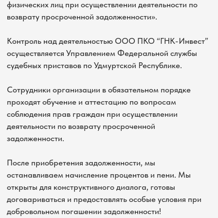
На первый взгляд звучит тревожно, но
давайте разберемся в этом вопросе
спокойно и по порядку
Большинство банков “продают” долги своих
1
клиентов, это обычная многолетняя практика
(Сбербанк, ВТБ, Тинькофф, ОТП и пр.). На
самом деле это означает, что банк уступил
другой организации свое право требования
денежных средств по неисполненному
обязательству вернуть сумму кредита. Такая
сделка оформляется в виде договора уступки
права требования
Банки уступают свои права только тем
2
организациям, которые состоят в
государственном реестре коллекторских
организаций
(легальные коллекторы)
Деятельность легальных коллекторов строго
3
регламентирована ФЗ -230 "О защите прав
и законных интересов физических лиц при